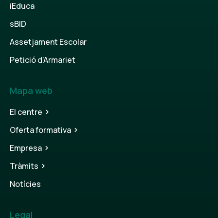
iEduca
sBID
Assetjament Escolar
Petició d’Armariet
Mapa web
El centre
Oferta formativa
Empresa
Tràmits
Notícies
Legal